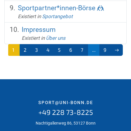
Sportpartner*innen-Börse 🤼
Existiert in
Sportangebot
Impressum
Existiert in
Über uns
1
2
3
4
5
6
7
...
9
(aktu
ell)
SPORT@UNI-BONN.DE
+49 228 73-8225
Nachtigallenweg 86, 53127 Bonn